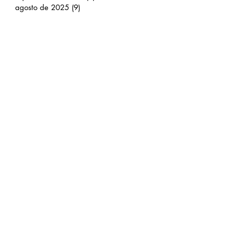
octubre de 2025
(4)
4 entradas
septiembre de 2025
(2)
2 entradas
agosto de 2025
(9)
9 entradas