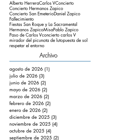
Etiquetas
Alberto Herrera
Carlos V
Concierto
Concierto Hermanos Zapico
Concierto San Emeterio
Daniel Zapico
Fallecimiento
Fiestas San Roque y La Sacramental
Hermanos Zapico
Misa
Pablo Zapico
Paso de Carlos V
concierto carlos V
mirador del picu
nota de luto
puesta de sol
respetar el entorno
Archivo
agosto de 2026
(1)
1 entrada
julio de 2026
(3)
3 entradas
junio de 2026
(2)
2 entradas
mayo de 2026
(2)
2 entradas
marzo de 2026
(2)
2 entradas
febrero de 2026
(2)
2 entradas
enero de 2026
(2)
2 entradas
diciembre de 2025
(3)
3 entradas
noviembre de 2025
(4)
4 entradas