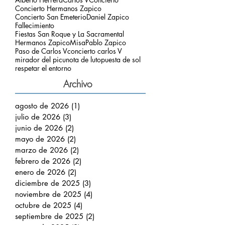
Concierto Hermanos Zapico
Concierto San Emeterio
Daniel Zapico
Fallecimiento
Fiestas San Roque y La Sacramental
Hermanos Zapico
Misa
Pablo Zapico
Paso de Carlos V
concierto carlos V
mirador del picu
nota de luto
puesta de sol
respetar el entorno
Archivo
agosto de 2026
(1)
1 entrada
julio de 2026
(3)
3 entradas
junio de 2026
(2)
2 entradas
mayo de 2026
(2)
2 entradas
marzo de 2026
(2)
2 entradas
febrero de 2026
(2)
2 entradas
enero de 2026
(2)
2 entradas
diciembre de 2025
(3)
3 entradas
noviembre de 2025
(4)
4 entradas
octubre de 2025
(4)
4 entradas
septiembre de 2025
(2)
2 entradas