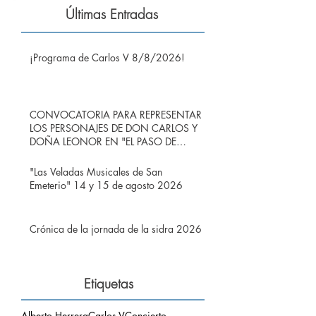
Últimas Entradas
¡Programa de Carlos V 8/8/2026!
CONVOCATORIA PARA REPRESENTAR
LOS PERSONAJES DE DON CARLOS Y
DOÑA LEONOR EN "EL PASO DE
CARLOS V POR RIBADEDEVA" EN
PIMIANGO
"Las Veladas Musicales de San
Emeterio" 14 y 15 de agosto 2026
Crónica de la jornada de la sidra 2026
Etiquetas
Alberto Herrera
Carlos V
Concierto