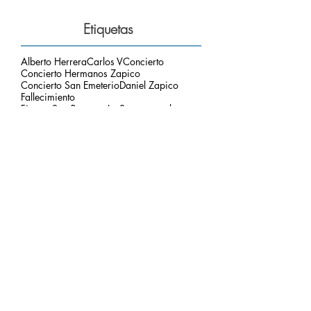
Etiquetas
Alberto Herrera
Carlos V
Concierto
Concierto Hermanos Zapico
Concierto San Emeterio
Daniel Zapico
Fallecimiento
Fiestas San Roque y La Sacramental
Hermanos Zapico
Misa
Pablo Zapico
Paso de Carlos V
concierto carlos V
mirador del picu
nota de luto
puesta de sol
respetar el entorno
Archivo
agosto de 2026
(1)
1 entrada
julio de 2026
(3)
3 entradas
junio de 2026
(2)
2 entradas
mayo de 2026
(2)
2 entradas
marzo de 2026
(2)
2 entradas
febrero de 2026
(2)
2 entradas
enero de 2026
(2)
2 entradas