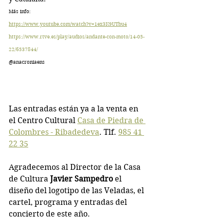
Más info:
https://www.youtube.com/watch?v=1ex3K9UTbu4
https://www.rtve.es/play/audios/andante-con-moto/14-05-
22/6537844/
@anacroniaens
Las entradas están ya a la venta en 
el Centro Cultural 
Casa de Piedra de 
Colombres - Ribadedeva
. Tlf. 
985 41 
22 35
Agradecemos al Director de la Casa 
de Cultura
 Javier Sampedro
 el 
diseño del logotipo de las Veladas, el 
cartel, programa y entradas del 
concierto de este año.