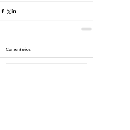
Comentarios
Escribir un comentario...
Últimas Entradas
¡Programa de Carlos V 8/8/2026!