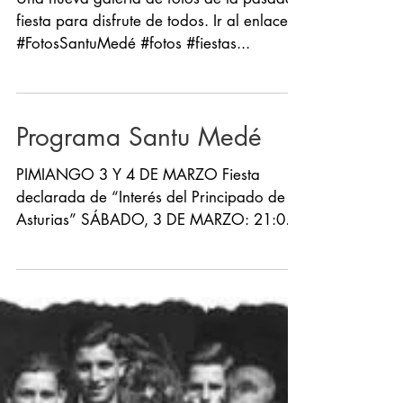
Por A.L.G.
Una nueva galería de fotos de la pasada
fiesta para disfrute de todos. Ir al enlace
#FotosSantuMedé #fotos #fiestas...
Programa Santu Medé
PIMIANGO 3 Y 4 DE MARZO Fiesta
declarada de “Interés del Principado de
Asturias” SÁBADO, 3 DE MARZO: 21:00
h.: Inauguración de las...