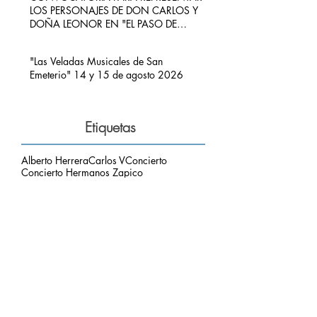
LOS PERSONAJES DE DON CARLOS Y
DOÑA LEONOR EN "EL PASO DE
CARLOS V POR RIBADEDEVA" EN
PIMIANGO
"Las Veladas Musicales de San
Emeterio" 14 y 15 de agosto 2026
Etiquetas
Alberto Herrera
Carlos V
Concierto
Concierto Hermanos Zapico
Concierto San Emeterio
Daniel Zapico
Fallecimiento
Fiestas San Roque y La Sacramental
Hermanos Zapico
Misa
Pablo Zapico
Paso de Carlos V
concierto carlos V
mirador del picu
nota de luto
puesta de sol
respetar el entorno
Archivo
agosto de 2026
(1)
1 entrada