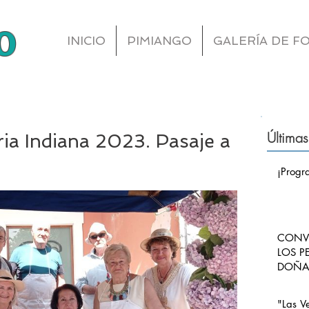
o
INICIO
PIMIANGO
GALERÍA DE F
Últimas
ria Indiana 2023. Pasaje a
¡Progr
CONVO
LOS P
DOÑA 
CARLO
PIMI
"Las V