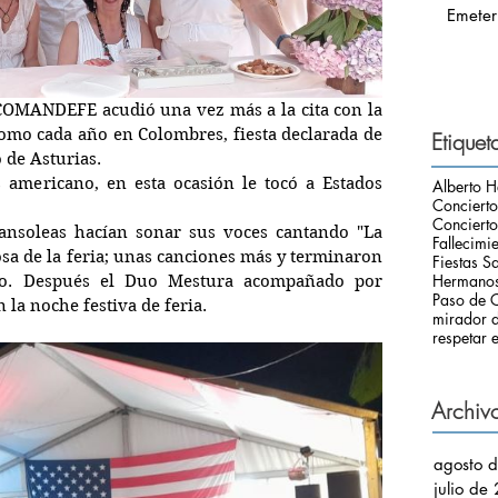
Emeter
COMANDEFE acudió una vez más a la cita con la 
omo cada año en Colombres, fiesta declarada de 
Etiquet
o de Asturias.
 americano, en esta ocasión le tocó a Estados 
Alberto H
Conciert
Concierto
ansoleas hacían sonar sus voces cantando "La 
Fallecimi
sa de la feria; unas canciones más y terminaron 
Fiestas S
Hermanos
o. Después el Duo Mestura acompañado por 
Paso de C
la noche festiva de feria.
mirador d
respetar e
Archiv
agosto 
julio de