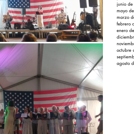
junio d
mayo de
marzo d
febrero
enero d
diciemb
noviemb
octubre
septiem
agosto 