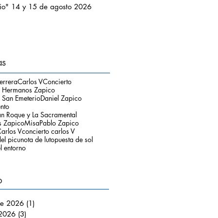
io" 14 y 15 de agosto 2026
as
errera
Carlos V
Concierto
o Hermanos Zapico
 San Emeterio
Daniel Zapico
ento
an Roque y La Sacramental
 Zapico
Misa
Pablo Zapico
arlos V
concierto carlos V
el picu
nota de luto
puesta de sol
l entorno
o
de 2026
(1)
1 entrada
 2026
(3)
3 entradas