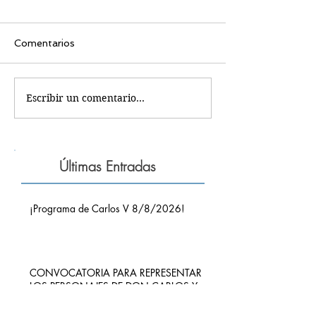
Comentarios
Escribir un comentario...
Últimas Entradas
¡Programa de Carlos V 8/8/2026!
CONVOCATORIA PARA REPRESENTAR
LOS PERSONAJES DE DON CARLOS Y
DOÑA LEONOR EN "EL PASO DE
CARLOS V POR RIBADEDEVA" EN