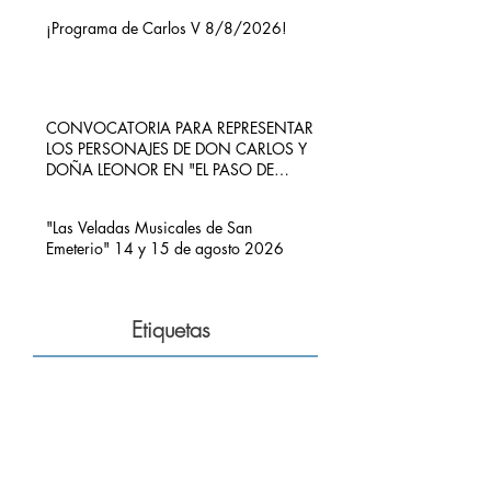
¡Programa de Carlos V 8/8/2026!
CONVOCATORIA PARA REPRESENTAR
LOS PERSONAJES DE DON CARLOS Y
DOÑA LEONOR EN "EL PASO DE
CARLOS V POR RIBADEDEVA" EN
PIMIANGO
"Las Veladas Musicales de San
Emeterio" 14 y 15 de agosto 2026
Etiquetas
Alberto Herrera
Carlos V
Concierto
Concierto Hermanos Zapico
Concierto San Emeterio
Daniel Zapico
Fallecimiento
Fiestas San Roque y La Sacramental
Hermanos Zapico
Misa
Pablo Zapico