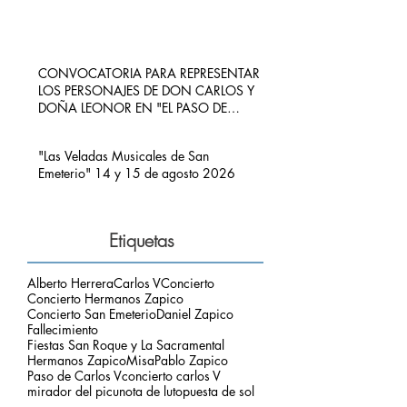
CONVOCATORIA PARA REPRESENTAR
LOS PERSONAJES DE DON CARLOS Y
DOÑA LEONOR EN "EL PASO DE
CARLOS V POR RIBADEDEVA" EN
PIMIANGO
"Las Veladas Musicales de San
Emeterio" 14 y 15 de agosto 2026
Etiquetas
Alberto Herrera
Carlos V
Concierto
Concierto Hermanos Zapico
Concierto San Emeterio
Daniel Zapico
Fallecimiento
Fiestas San Roque y La Sacramental
Hermanos Zapico
Misa
Pablo Zapico
Paso de Carlos V
concierto carlos V
mirador del picu
nota de luto
puesta de sol
respetar el entorno