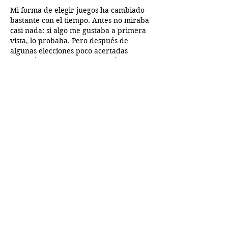
Mi forma de elegir juegos ha cambiado 
bastante con el tiempo. Antes no miraba 
casi nada: si algo me gustaba a primera 
vista, lo probaba. Pero después de 
algunas elecciones poco acertadas 
empecé a revisar la información antes. 
Me di cuenta de que conocer las 
características ayuda mucho. Páginas 
como 
mejorescasinos-online
 facilitan esa 
búsqueda porque tienen los datos 
explicados de manera simple. Así uno 
decide con más seguridad y menos 
dudas.
Me gusta
Reaccionar
Últimas Entradas
¡Programa de Carlos V 8/8/2026!