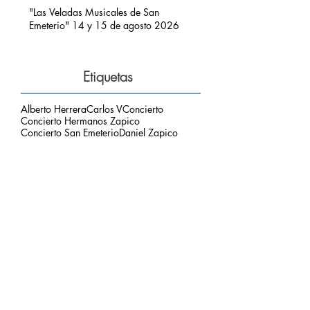
PIMIANGO
"Las Veladas Musicales de San
Emeterio" 14 y 15 de agosto 2026
Etiquetas
Alberto Herrera
Carlos V
Concierto
Concierto Hermanos Zapico
Concierto San Emeterio
Daniel Zapico
Fallecimiento
Fiestas San Roque y La Sacramental
Hermanos Zapico
Misa
Pablo Zapico
Paso de Carlos V
concierto carlos V
mirador del picu
nota de luto
puesta de sol
respetar el entorno
Archivo
agosto de 2026
(1)
1 entrada
julio de 2026
(3)
3 entradas
junio de 2026
(2)
2 entradas
mayo de 2026
(2)
2 entradas