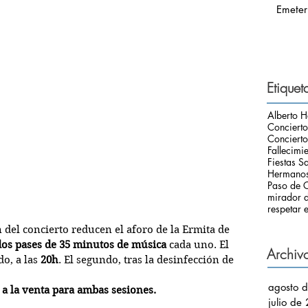
Emeter
Etiquet
Alberto H
Conciert
Concierto
Fallecimi
Fiestas S
Hermanos
Paso de C
mirador d
respetar e
 del concierto reducen el aforo de la Ermita de 
dos pases de 35 minutos de música
 cada uno. El 
Archiv
o, a las 
20h
. El segundo, tras la desinfección de 
agosto 
 a la venta para ambas sesiones.
julio de