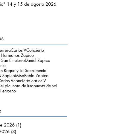
io" 14 y 15 de agosto 2026
as
errera
Carlos V
Concierto
o Hermanos Zapico
 San Emeterio
Daniel Zapico
ento
an Roque y La Sacramental
 Zapico
Misa
Pablo Zapico
arlos V
concierto carlos V
el picu
nota de luto
puesta de sol
l entorno
o
de 2026
(1)
1 entrada
 2026
(3)
3 entradas