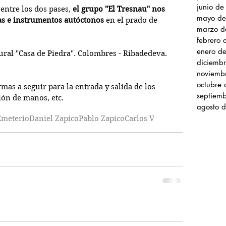
junio d
ntre los dos pases, 
el grupo "El Tresnau" nos 
mayo de
as e instrumentos autóctonos
 en el prado de 
marzo d
febrero
enero d
ural "Casa de Piedra". Colombres - Ribadedeva.
diciemb
noviemb
octubre
mas a seguir para la entrada y salida de los 
septiem
ión de manos, etc.
agosto 
Emeterio
Daniel Zapico
Pablo Zapico
Carlos V