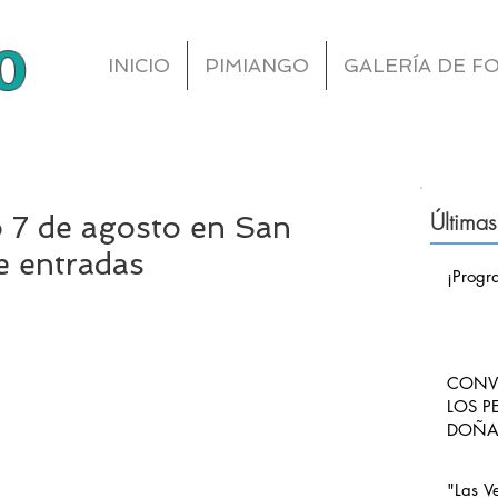
o
INICIO
PIMIANGO
GALERÍA DE F
Últimas
o 7 de agosto en San
e entradas
¡Progr
CONVO
LOS P
DOÑA 
CARLO
PIMI
"Las V