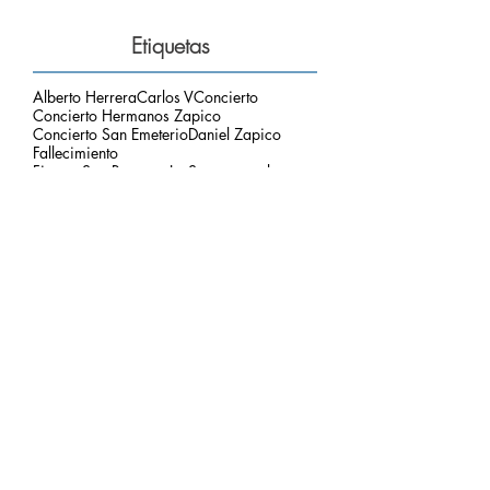
Etiquetas
Alberto Herrera
Carlos V
Concierto
Concierto Hermanos Zapico
Concierto San Emeterio
Daniel Zapico
Fallecimiento
Fiestas San Roque y La Sacramental
Hermanos Zapico
Misa
Pablo Zapico
Paso de Carlos V
concierto carlos V
mirador del picu
nota de luto
puesta de sol
respetar el entorno
Archivo
agosto de 2026
(1)
1 entrada
julio de 2026
(3)
3 entradas
junio de 2026
(2)
2 entradas
mayo de 2026
(2)
2 entradas
marzo de 2026
(2)
2 entradas
febrero de 2026
(2)
2 entradas
enero de 2026
(2)
2 entradas