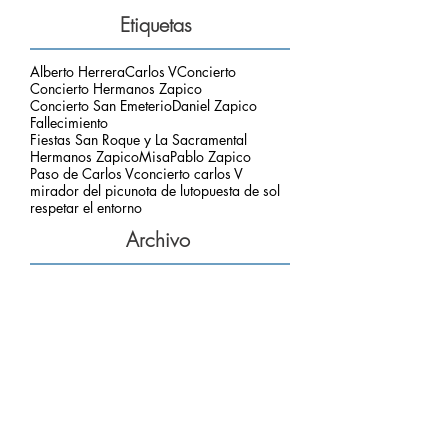
Etiquetas
Alberto Herrera
Carlos V
Concierto
Concierto Hermanos Zapico
Concierto San Emeterio
Daniel Zapico
Fallecimiento
Fiestas San Roque y La Sacramental
Hermanos Zapico
Misa
Pablo Zapico
Paso de Carlos V
concierto carlos V
mirador del picu
nota de luto
puesta de sol
respetar el entorno
Archivo
julio de 2026
(3)
3 entradas
junio de 2026
(2)
2 entradas
mayo de 2026
(2)
2 entradas
marzo de 2026
(2)
2 entradas
febrero de 2026
(2)
2 entradas
enero de 2026
(2)
2 entradas
diciembre de 2025
(3)
3 entradas
noviembre de 2025
(4)
4 entradas