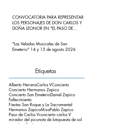
CONVOCATORIA PARA REPRESENTAR
LOS PERSONAJES DE DON CARLOS Y
DOÑA LEONOR EN "EL PASO DE
CARLOS V POR RIBADEDEVA" EN
PIMIANGO
"Las Veladas Musicales de San
Emeterio" 14 y 15 de agosto 2026
Etiquetas
Alberto Herrera
Carlos V
Concierto
Concierto Hermanos Zapico
Concierto San Emeterio
Daniel Zapico
Fallecimiento
Fiestas San Roque y La Sacramental
Hermanos Zapico
Misa
Pablo Zapico
Paso de Carlos V
concierto carlos V
mirador del picu
nota de luto
puesta de sol
respetar el entorno