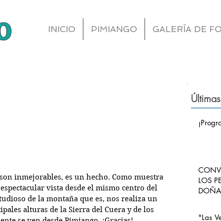
o
INICIO
PIMIANGO
GALERÍA DE F
Últimas
¡Progr
CONVO
 son inmejorables, es un hecho. Como muestra 
LOS P
 espectacular vista desde el mismo centro del 
DOÑA 
udioso de la montaña que es, nos realiza un 
CARLO
pales alturas de la Sierra del Cuera y de los 
PIMI
"Las V
ente se ven desde Pimiango. ¡Gracias!