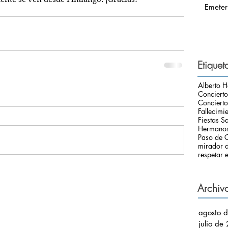
Emeter
Etiquet
Alberto H
Conciert
Concierto
Fallecimi
Fiestas S
Hermanos
Paso de C
mirador d
respetar e
Archiv
agosto 
julio de