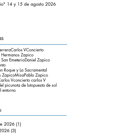
io" 14 y 15 de agosto 2026
as
errera
Carlos V
Concierto
o Hermanos Zapico
 San Emeterio
Daniel Zapico
ento
an Roque y La Sacramental
 Zapico
Misa
Pablo Zapico
arlos V
concierto carlos V
el picu
nota de luto
puesta de sol
l entorno
o
de 2026
(1)
1 entrada
 2026
(3)
3 entradas