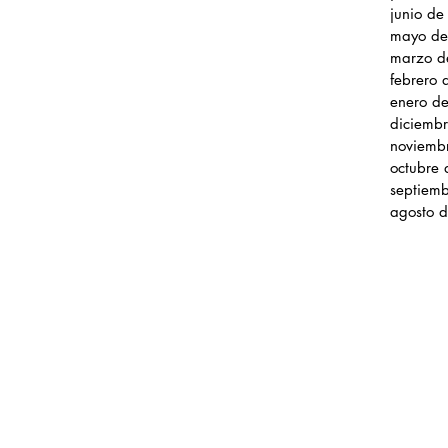
junio d
mayo de
marzo d
febrero
enero d
diciemb
noviemb
octubre
septiem
agosto 