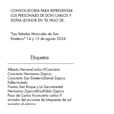
CONVOCATORIA PARA REPRESENTAR
LOS PERSONAJES DE DON CARLOS Y
DOÑA LEONOR EN "EL PASO DE
CARLOS V POR RIBADEDEVA" EN
PIMIANGO
"Las Veladas Musicales de San
Emeterio" 14 y 15 de agosto 2026
Etiquetas
Alberto Herrera
Carlos V
Concierto
Concierto Hermanos Zapico
Concierto San Emeterio
Daniel Zapico
Fallecimiento
Fiestas San Roque y La Sacramental
Hermanos Zapico
Misa
Pablo Zapico
Paso de Carlos V
concierto carlos V
mirador del picu
nota de luto
puesta de sol
respetar el entorno
Archivo