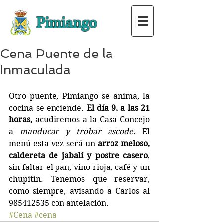
Pimiango
Cena Puente de la
Inmaculada
Otro puente, Pimiango se anima, la 
cocina se enciende.
 El día 9, a las 21 
horas, 
acudiremos a la Casa Concejo 
a 
manducar y trobar ascode.
 El 
menú esta vez será un 
arroz meloso, 
caldereta de jabalí y postre casero
, 
sin faltar el pan, vino rioja, café y un 
chupitín. Tenemos que reservar, 
como siempre, avisando a Carlos al 
985412535 con antelación.
#Cena
#cena