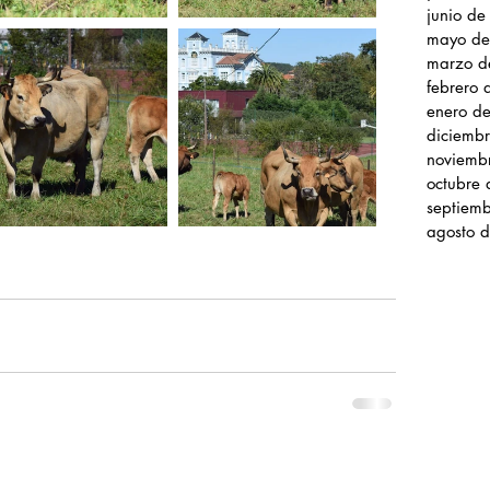
junio d
mayo de
marzo d
febrero
enero d
diciemb
noviemb
octubre
septiem
agosto 