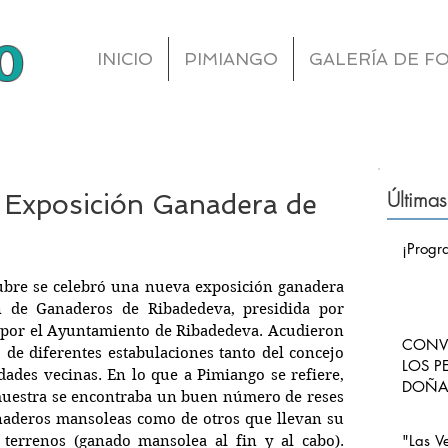
o
INICIO
PIMIANGO
GALERÍA DE F
Últimas
I Exposición Ganadera de
¡Progr
ubre se celebró una nueva exposición ganadera 
n de Ganaderos de Ribadedeva, presidida por 
 por el Ayuntamiento de Ribadedeva. Acudieron 
CONVO
de diferentes estabulaciones tanto del concejo 
LOS P
ades vecinas. En lo que a Pimiango se refiere, 
DOÑA 
uestra se encontraba un buen número de reses 
CARLO
naderos mansoleas como de otros que llevan su 
PIMI
"Las V
terrenos (ganado mansolea al fin y al cabo). 