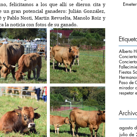
Emeter
, felicitamos a los que allí se dieron cita y 
 un gran potencial ganadero: Julián González, 
 y Pablo Nosti, Martín Revuelta, Manolo Roiz y 
a la noticia con fotos de su ganado.
Etiquet
Alberto H
Conciert
Concierto
Fallecimi
Fiestas S
Hermanos
Paso de C
mirador d
respetar e
Archiv
agosto 
julio de