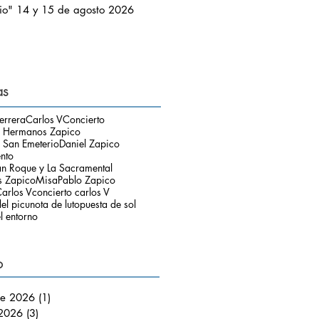
io" 14 y 15 de agosto 2026
as
errera
Carlos V
Concierto
o Hermanos Zapico
 San Emeterio
Daniel Zapico
ento
an Roque y La Sacramental
 Zapico
Misa
Pablo Zapico
arlos V
concierto carlos V
el picu
nota de luto
puesta de sol
l entorno
o
de 2026
(1)
1 entrada
 2026
(3)
3 entradas