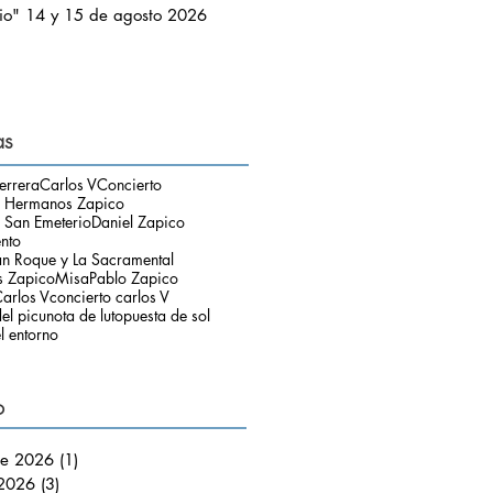
io" 14 y 15 de agosto 2026
as
errera
Carlos V
Concierto
o Hermanos Zapico
 San Emeterio
Daniel Zapico
ento
an Roque y La Sacramental
 Zapico
Misa
Pablo Zapico
arlos V
concierto carlos V
el picu
nota de luto
puesta de sol
l entorno
o
de 2026
(1)
1 entrada
 2026
(3)
3 entradas