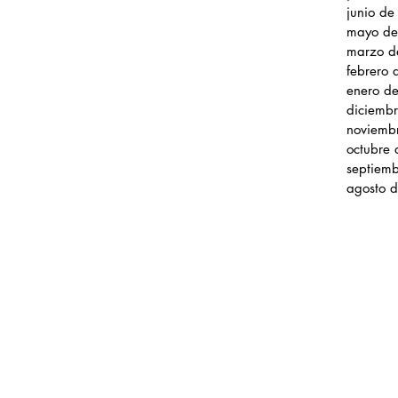
junio d
mayo de
marzo d
febrero
enero d
diciemb
noviemb
octubre
septiem
agosto 