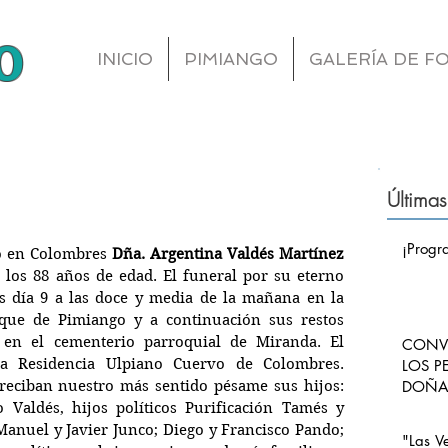
o
INICIO
PIMIANGO
GALERÍA DE F
Últimas
¡Progr
ió en Colombres 
Dña. Argentina Valdés Martínez 
 los 88 años de edad. El funeral por su eterno 
s día 9 a las doce y media de la mañana en la 
que de Pimiango y a continuación sus restos 
a en el cementerio parroquial de Miranda. El 
CONVO
la Residencia Ulpiano Cuervo de Colombres. 
LOS P
reciban nuestro más sentido pésame sus hijos: 
DOÑA 
CARLO
 Valdés, hijos políticos Purificación Tamés y 
PIMI
Manuel y Javier Junco; Diego y Francisco Pando; 
"Las V