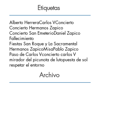
Etiquetas
Alberto Herrera
Carlos V
Concierto
Concierto Hermanos Zapico
Concierto San Emeterio
Daniel Zapico
Fallecimiento
Fiestas San Roque y La Sacramental
Hermanos Zapico
Misa
Pablo Zapico
Paso de Carlos V
concierto carlos V
mirador del picu
nota de luto
puesta de sol
respetar el entorno
Archivo
agosto de 2026
(1)
1 entrada
julio de 2026
(3)
3 entradas
junio de 2026
(2)
2 entradas
mayo de 2026
(2)
2 entradas
marzo de 2026
(2)
2 entradas
febrero de 2026
(2)
2 entradas
enero de 2026
(2)
2 entradas
diciembre de 2025
(3)
3 entradas