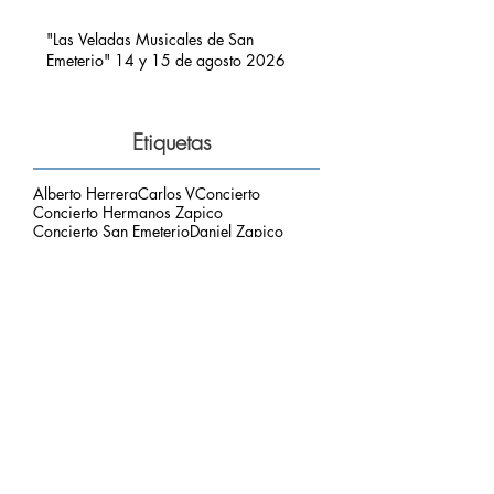
CARLOS V POR RIBADEDEVA" EN
PIMIANGO
"Las Veladas Musicales de San
Emeterio" 14 y 15 de agosto 2026
Etiquetas
Alberto Herrera
Carlos V
Concierto
Concierto Hermanos Zapico
Concierto San Emeterio
Daniel Zapico
Fallecimiento
Fiestas San Roque y La Sacramental
Hermanos Zapico
Misa
Pablo Zapico
Paso de Carlos V
concierto carlos V
mirador del picu
nota de luto
puesta de sol
respetar el entorno
Archivo
agosto de 2026
(1)
1 entrada
julio de 2026
(3)
3 entradas
junio de 2026
(2)
2 entradas