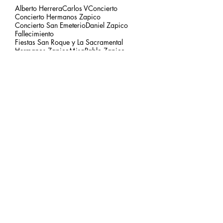
Alberto Herrera
Carlos V
Concierto
Concierto Hermanos Zapico
Concierto San Emeterio
Daniel Zapico
Fallecimiento
Fiestas San Roque y La Sacramental
Hermanos Zapico
Misa
Pablo Zapico
Paso de Carlos V
concierto carlos V
mirador del picu
nota de luto
puesta de sol
respetar el entorno
Archivo
agosto de 2026
(1)
1 entrada
julio de 2026
(3)
3 entradas
junio de 2026
(2)
2 entradas
mayo de 2026
(2)
2 entradas
marzo de 2026
(2)
2 entradas
febrero de 2026
(2)
2 entradas
enero de 2026
(2)
2 entradas
diciembre de 2025
(3)
3 entradas
noviembre de 2025
(4)
4 entradas
octubre de 2025
(4)
4 entradas