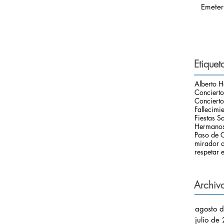
Emeter
Etiquet
Alberto H
Conciert
Concierto
Fallecimi
Fiestas S
Hermanos
Paso de C
mirador d
respetar e
Archiv
agosto 
julio de