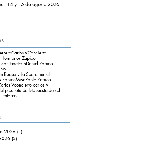
io" 14 y 15 de agosto 2026
as
errera
Carlos V
Concierto
o Hermanos Zapico
 San Emeterio
Daniel Zapico
ento
an Roque y La Sacramental
 Zapico
Misa
Pablo Zapico
arlos V
concierto carlos V
el picu
nota de luto
puesta de sol
l entorno
o
de 2026
(1)
1 entrada
 2026
(3)
3 entradas