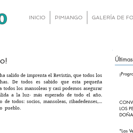
o
INICIO
PIMIANGO
GALERÍA DE F
Últimas
to!
¡Progr
a salido de imprenta el Revistín, que todos los 
chas. De todos es sabido que esta pequeña 
a todos los mansoleas y casi podemos asegurar 
lida a la luz- más esperado de todo el año. 
de todos: socios, mansoleas, ribadedenses,... 
CONVO
o  pueblo.
LOS P
DOÑA 
CARLO
PIMI
"Las V