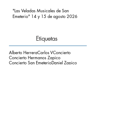
CARLOS V POR RIBADEDEVA" EN
PIMIANGO
"Las Veladas Musicales de San
Emeterio" 14 y 15 de agosto 2026
Etiquetas
Alberto Herrera
Carlos V
Concierto
Concierto Hermanos Zapico
Concierto San Emeterio
Daniel Zapico
Fallecimiento
Fiestas San Roque y La Sacramental
Hermanos Zapico
Misa
Pablo Zapico
Paso de Carlos V
concierto carlos V
mirador del picu
nota de luto
puesta de sol
respetar el entorno
Archivo
agosto de 2026
(1)
1 entrada
julio de 2026
(3)
3 entradas
junio de 2026
(2)
2 entradas