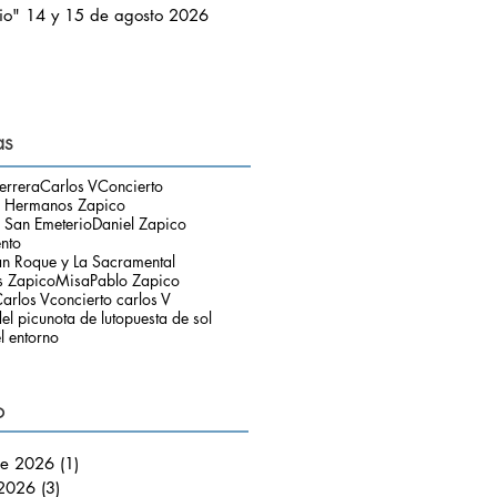
io" 14 y 15 de agosto 2026
as
errera
Carlos V
Concierto
o Hermanos Zapico
 San Emeterio
Daniel Zapico
ento
an Roque y La Sacramental
 Zapico
Misa
Pablo Zapico
arlos V
concierto carlos V
el picu
nota de luto
puesta de sol
l entorno
o
de 2026
(1)
1 entrada
 2026
(3)
3 entradas