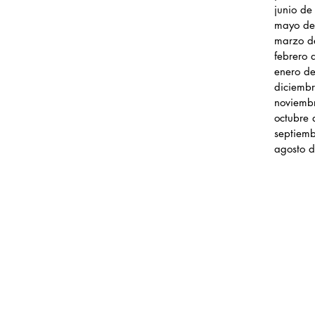
junio d
mayo de
marzo d
febrero
enero d
diciemb
noviemb
octubre
septiem
agosto 