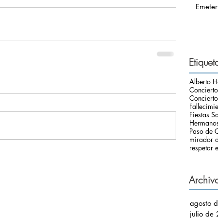
Emeter
Etiquet
Alberto H
Conciert
Concierto
Fallecimi
Fiestas S
Hermanos
Paso de C
mirador d
respetar e
Archiv
agosto 
julio de