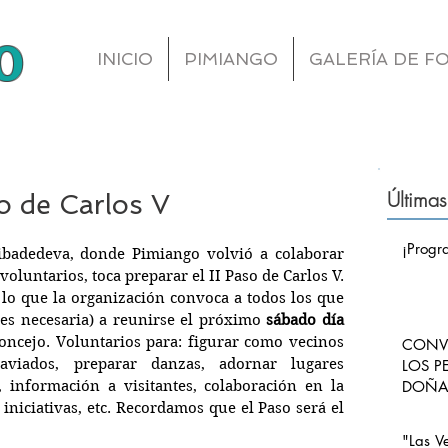
o
INICIO
PIMIANGO
GALERÍA DE F
Últimas
 de Carlos V
¡Progr
ibadedeva, donde Pimiango volvió a colaborar 
voluntarios, toca preparar el II Paso de Carlos V. 
lo que la organización convoca a todos los que 
es necesaria) a reunirse el próximo 
sábado día 
oncejo. Voluntarios para: figurar como vecinos 
CONVO
viados, preparar danzas, adornar lugares 
LOS P
, información a visitantes, colaboración en la 
DOÑA 
CARLO
iciativas, etc. Recordamos que el Paso será el 
PIMI
"Las V