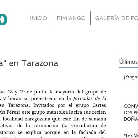
o
INICIO
PIMIANGO
GALERÍA DE F
Últimas
a" en Tarazona
¡Progr
as 18 y 19 de junio, la mayoría del grupo de 
s V harán su pre-estreno en la 
Jornadas de la 
en Tarazona. Invitados por el grupo Cartes 
CONVO
ús Pérez) este grupo mansolea lucirá sus recién 
LOS P
a localidad zaragozana que este fin de semana 
DOÑA 
CARLO
ativos de la coronación (la vinculación de 
PIMI
tórico se explica porque en la fachada del 
"Las V