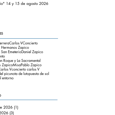
io" 14 y 15 de agosto 2026
as
errera
Carlos V
Concierto
o Hermanos Zapico
 San Emeterio
Daniel Zapico
ento
an Roque y La Sacramental
 Zapico
Misa
Pablo Zapico
arlos V
concierto carlos V
el picu
nota de luto
puesta de sol
l entorno
o
de 2026
(1)
1 entrada
 2026
(3)
3 entradas