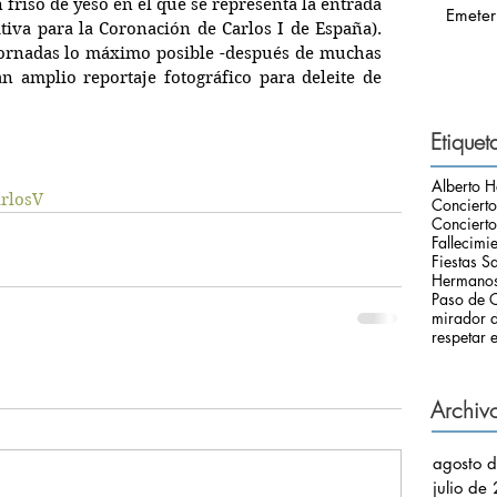
riso de yeso en el que se representa la entrada 
Emeter
iva para la Coronación de Carlos I de España). 
jornadas lo máximo posible -después de muchas 
n amplio reportaje fotográfico para deleite de 
Etiquet
Alberto H
rlosV
Conciert
Concierto
Fallecimi
Fiestas S
Hermanos
Paso de C
mirador d
respetar e
Archiv
agosto 
julio de