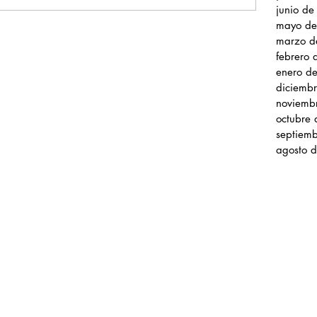
junio d
mayo de
marzo d
febrero
enero d
diciemb
noviemb
octubre
septiem
agosto 