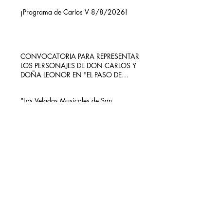
¡Programa de Carlos V 8/8/2026!
CONVOCATORIA PARA REPRESENTAR
LOS PERSONAJES DE DON CARLOS Y
DOÑA LEONOR EN "EL PASO DE
CARLOS V POR RIBADEDEVA" EN
PIMIANGO
"Las Veladas Musicales de San
Emeterio" 14 y 15 de agosto 2026
Etiquetas
Alberto Herrera
Carlos V
Concierto
Concierto Hermanos Zapico
Concierto San Emeterio
Daniel Zapico
Fallecimiento
Fiestas San Roque y La Sacramental
Hermanos Zapico
Misa
Pablo Zapico