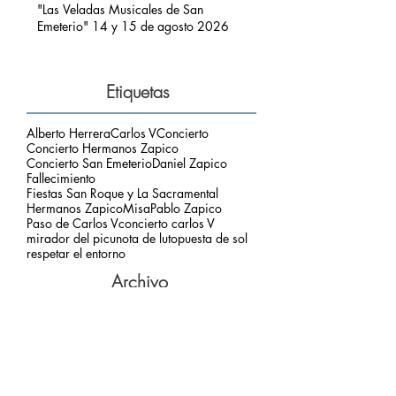
"Las Veladas Musicales de San
Emeterio" 14 y 15 de agosto 2026
Etiquetas
Alberto Herrera
Carlos V
Concierto
Concierto Hermanos Zapico
Concierto San Emeterio
Daniel Zapico
Fallecimiento
Fiestas San Roque y La Sacramental
Hermanos Zapico
Misa
Pablo Zapico
Paso de Carlos V
concierto carlos V
mirador del picu
nota de luto
puesta de sol
respetar el entorno
Archivo
agosto de 2026
(1)
1 entrada
julio de 2026
(3)
3 entradas
junio de 2026
(2)
2 entradas
mayo de 2026
(2)
2 entradas