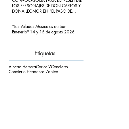
CONVOCATORIA PARA REPRESENTAR
LOS PERSONAJES DE DON CARLOS Y
DOÑA LEONOR EN "EL PASO DE
CARLOS V POR RIBADEDEVA" EN
PIMIANGO
"Las Veladas Musicales de San
Emeterio" 14 y 15 de agosto 2026
Etiquetas
Alberto Herrera
Carlos V
Concierto
Concierto Hermanos Zapico
Concierto San Emeterio
Daniel Zapico
Fallecimiento
Fiestas San Roque y La Sacramental
Hermanos Zapico
Misa
Pablo Zapico
Paso de Carlos V
concierto carlos V
mirador del picu
nota de luto
puesta de sol
respetar el entorno
Archivo