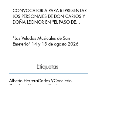
CONVOCATORIA PARA REPRESENTAR
LOS PERSONAJES DE DON CARLOS Y
DOÑA LEONOR EN "EL PASO DE
CARLOS V POR RIBADEDEVA" EN
PIMIANGO
"Las Veladas Musicales de San
Emeterio" 14 y 15 de agosto 2026
Etiquetas
Alberto Herrera
Carlos V
Concierto
Concierto Hermanos Zapico
Concierto San Emeterio
Daniel Zapico
Fallecimiento
Fiestas San Roque y La Sacramental
Hermanos Zapico
Misa
Pablo Zapico
Paso de Carlos V
concierto carlos V
mirador del picu
nota de luto
puesta de sol
respetar el entorno
Archivo