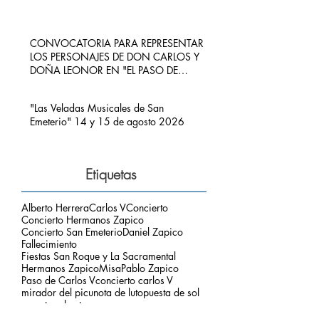
CONVOCATORIA PARA REPRESENTAR
LOS PERSONAJES DE DON CARLOS Y
DOÑA LEONOR EN "EL PASO DE
CARLOS V POR RIBADEDEVA" EN
PIMIANGO
"Las Veladas Musicales de San
Emeterio" 14 y 15 de agosto 2026
Etiquetas
Alberto Herrera
Carlos V
Concierto
Concierto Hermanos Zapico
Concierto San Emeterio
Daniel Zapico
Fallecimiento
Fiestas San Roque y La Sacramental
Hermanos Zapico
Misa
Pablo Zapico
Paso de Carlos V
concierto carlos V
mirador del picu
nota de luto
puesta de sol
respetar el entorno