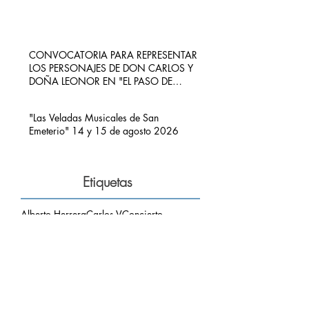
CONVOCATORIA PARA REPRESENTAR
LOS PERSONAJES DE DON CARLOS Y
DOÑA LEONOR EN "EL PASO DE
CARLOS V POR RIBADEDEVA" EN
PIMIANGO
"Las Veladas Musicales de San
Emeterio" 14 y 15 de agosto 2026
Etiquetas
Alberto Herrera
Carlos V
Concierto
Concierto Hermanos Zapico
Concierto San Emeterio
Daniel Zapico
Fallecimiento
Fiestas San Roque y La Sacramental
Hermanos Zapico
Misa
Pablo Zapico
Paso de Carlos V
concierto carlos V
mirador del picu
nota de luto
puesta de sol
respetar el entorno