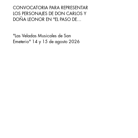
CONVOCATORIA PARA REPRESENTAR
LOS PERSONAJES DE DON CARLOS Y
DOÑA LEONOR EN "EL PASO DE
CARLOS V POR RIBADEDEVA" EN
PIMIANGO
"Las Veladas Musicales de San
Emeterio" 14 y 15 de agosto 2026
Etiquetas
Alberto Herrera
Carlos V
Concierto
Concierto Hermanos Zapico
Concierto San Emeterio
Daniel Zapico
Fallecimiento
Fiestas San Roque y La Sacramental
Hermanos Zapico
Misa
Pablo Zapico
Paso de Carlos V
concierto carlos V
mirador del picu
nota de luto
puesta de sol
respetar el entorno
Archivo