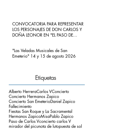
CONVOCATORIA PARA REPRESENTAR
LOS PERSONAJES DE DON CARLOS Y
DOÑA LEONOR EN "EL PASO DE
CARLOS V POR RIBADEDEVA" EN
PIMIANGO
"Las Veladas Musicales de San
Emeterio" 14 y 15 de agosto 2026
Etiquetas
Alberto Herrera
Carlos V
Concierto
Concierto Hermanos Zapico
Concierto San Emeterio
Daniel Zapico
Fallecimiento
Fiestas San Roque y La Sacramental
Hermanos Zapico
Misa
Pablo Zapico
Paso de Carlos V
concierto carlos V
mirador del picu
nota de luto
puesta de sol