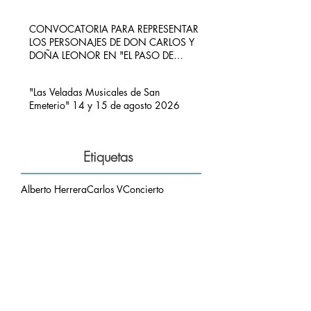
CONVOCATORIA PARA REPRESENTAR
LOS PERSONAJES DE DON CARLOS Y
DOÑA LEONOR EN "EL PASO DE
CARLOS V POR RIBADEDEVA" EN
PIMIANGO
"Las Veladas Musicales de San
Emeterio" 14 y 15 de agosto 2026
Etiquetas
Alberto Herrera
Carlos V
Concierto
Concierto Hermanos Zapico
Concierto San Emeterio
Daniel Zapico
Fallecimiento
Fiestas San Roque y La Sacramental
Hermanos Zapico
Misa
Pablo Zapico
Paso de Carlos V
concierto carlos V
mirador del picu
nota de luto
puesta de sol
respetar el entorno
Archivo