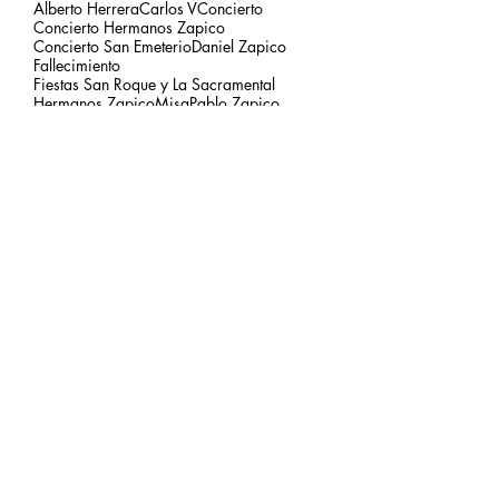
Alberto Herrera
Carlos V
Concierto
Concierto Hermanos Zapico
Concierto San Emeterio
Daniel Zapico
Fallecimiento
Fiestas San Roque y La Sacramental
Hermanos Zapico
Misa
Pablo Zapico
Paso de Carlos V
concierto carlos V
mirador del picu
nota de luto
puesta de sol
respetar el entorno
Archivo
agosto de 2026
(1)
1 entrada
julio de 2026
(3)
3 entradas
junio de 2026
(2)
2 entradas
mayo de 2026
(2)
2 entradas
marzo de 2026
(2)
2 entradas
febrero de 2026
(2)
2 entradas
enero de 2026
(2)
2 entradas
diciembre de 2025
(3)
3 entradas
noviembre de 2025
(4)
4 entradas
octubre de 2025
(4)
4 entradas
septiembre de 2025
(2)
2 entradas