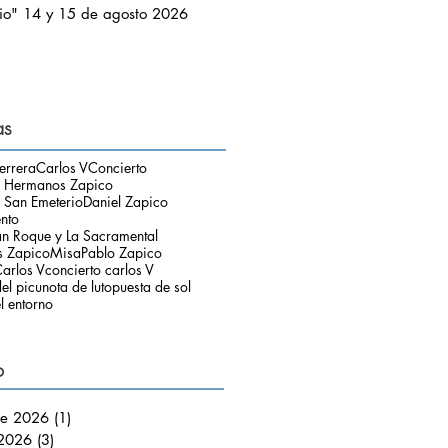
io" 14 y 15 de agosto 2026
as
errera
Carlos V
Concierto
o Hermanos Zapico
 San Emeterio
Daniel Zapico
ento
an Roque y La Sacramental
 Zapico
Misa
Pablo Zapico
arlos V
concierto carlos V
el picu
nota de luto
puesta de sol
l entorno
o
de 2026
(1)
1 entrada
 2026
(3)
3 entradas