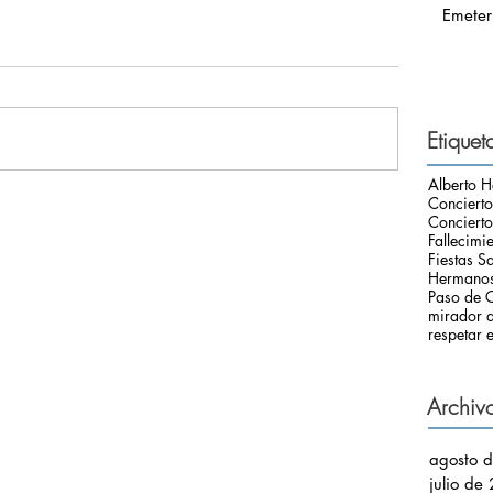
Emeter
Etiquet
Alberto H
Conciert
Concierto
Fallecimi
Fiestas S
Hermanos
Paso de C
mirador d
respetar e
Archiv
agosto 
julio de