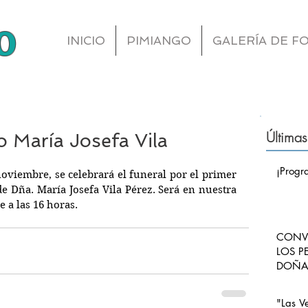
o
INICIO
PIMIANGO
GALERÍA DE F
Últimas
o María Josefa Vila
¡Progr
oviembre, se celebrará el funeral por el primer 
de Dña. María Josefa Vila Pérez. Será en nuestra 
 a las 16 horas.
CONVO
LOS P
DOÑA 
CARLO
PIMI
"Las V