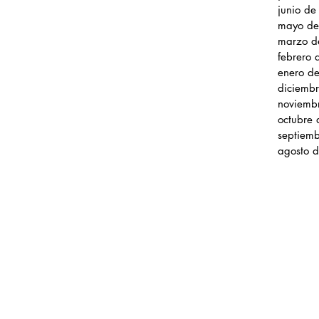
junio d
mayo de
marzo d
febrero
enero d
diciemb
noviemb
octubre
septiem
agosto 