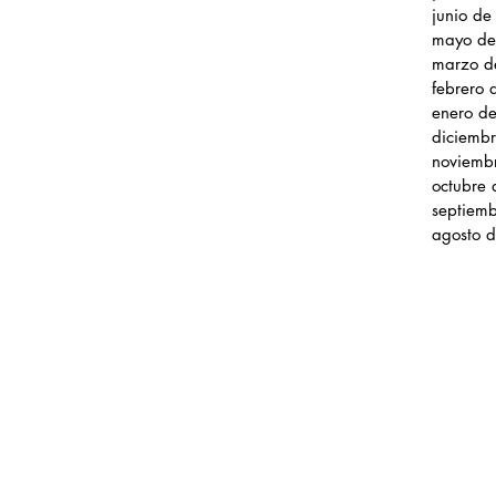
junio d
mayo de
marzo d
febrero
enero d
diciemb
noviemb
octubre
septiem
agosto 