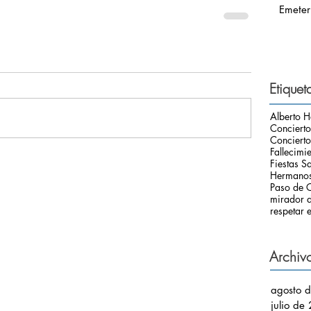
Emeter
Etiquet
Alberto H
Conciert
Concierto
Fallecimi
Fiestas S
Hermanos
Paso de C
mirador d
respetar e
Archiv
agosto 
julio de