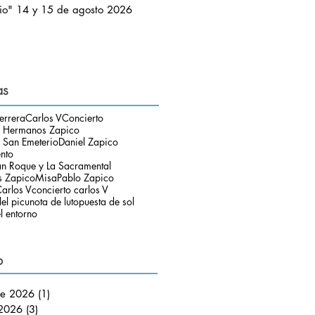
io" 14 y 15 de agosto 2026
as
errera
Carlos V
Concierto
o Hermanos Zapico
 San Emeterio
Daniel Zapico
ento
an Roque y La Sacramental
 Zapico
Misa
Pablo Zapico
arlos V
concierto carlos V
el picu
nota de luto
puesta de sol
l entorno
o
de 2026
(1)
1 entrada
 2026
(3)
3 entradas