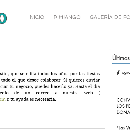
o
INICIO
PIMIANGO
GALERÍA DE F
Últimas
¡Progr
n, que se edita todos los años por las fiestas 
a todo el que desee colaborar
. Si quieres enviar 
fotos, articulos, o deseas anunciar tu negocio, puedes hacerlo ya. Hasta el día 
 por medio de un correo a nuestra web ( 
com
 ); tu ayuda es necesaria.
CONVO
LOS P
DOÑA 
CARLO
PIMI
"Las V