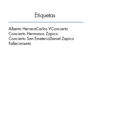
Etiquetas
Alberto Herrera
Carlos V
Concierto
Concierto Hermanos Zapico
Concierto San Emeterio
Daniel Zapico
Fallecimiento
Fiestas San Roque y La Sacramental
Hermanos Zapico
Misa
Pablo Zapico
Paso de Carlos V
concierto carlos V
mirador del picu
nota de luto
puesta de sol
respetar el entorno
Archivo
agosto de 2026
(1)
1 entrada
julio de 2026
(3)
3 entradas
junio de 2026
(2)
2 entradas
mayo de 2026
(2)
2 entradas
marzo de 2026
(2)
2 entradas
febrero de 2026
(2)
2 entradas