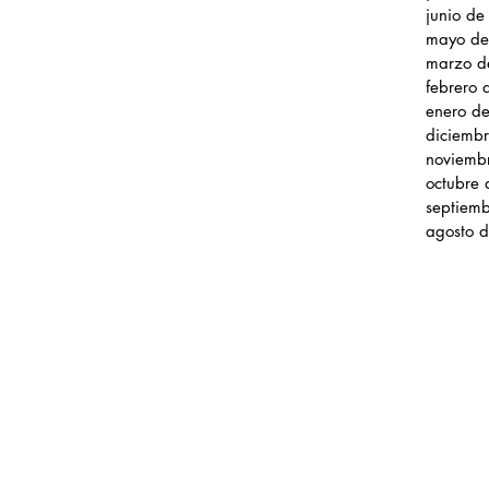
junio d
mayo de
marzo d
febrero
enero d
diciemb
noviemb
octubre
septiem
agosto 