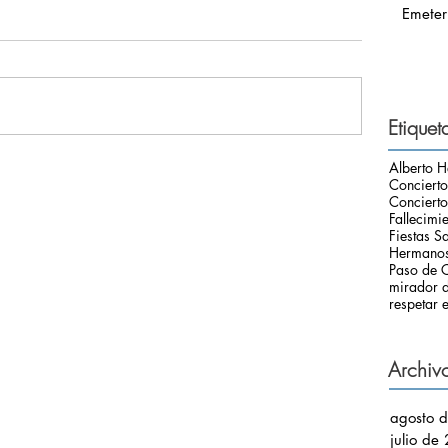
Emeter
Etiquet
Alberto H
Conciert
Concierto
Fallecimi
Fiestas S
Hermanos
Paso de C
mirador d
respetar e
Archiv
agosto 
julio de