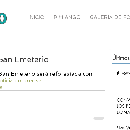
o
INICIO
PIMIANGO
GALERÍA DE F
Últimas
San Emeterio
¡Progr
San Emeterio será reforestada con 
oticia en prensa
sa
CONVO
LOS P
DOÑA 
CARLO
PIMI
"Las V