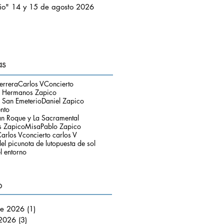
io" 14 y 15 de agosto 2026
as
errera
Carlos V
Concierto
o Hermanos Zapico
 San Emeterio
Daniel Zapico
ento
an Roque y La Sacramental
 Zapico
Misa
Pablo Zapico
arlos V
concierto carlos V
el picu
nota de luto
puesta de sol
l entorno
o
de 2026
(1)
1 entrada
 2026
(3)
3 entradas