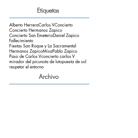
Etiquetas
Alberto Herrera
Carlos V
Concierto
Concierto Hermanos Zapico
Concierto San Emeterio
Daniel Zapico
Fallecimiento
Fiestas San Roque y La Sacramental
Hermanos Zapico
Misa
Pablo Zapico
Paso de Carlos V
concierto carlos V
mirador del picu
nota de luto
puesta de sol
respetar el entorno
Archivo
agosto de 2026
(1)
1 entrada
julio de 2026
(3)
3 entradas
junio de 2026
(2)
2 entradas
mayo de 2026
(2)
2 entradas
marzo de 2026
(2)
2 entradas
febrero de 2026
(2)
2 entradas
enero de 2026
(2)
2 entradas